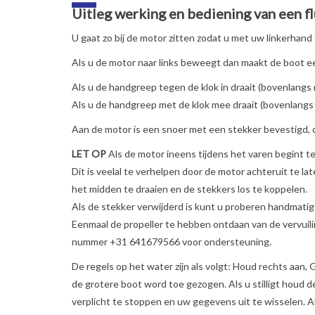
Uitleg werking en bediening van een f
U gaat zo bij de motor zitten zodat u met uw linkerhan
Als u de motor naar links beweegt dan maakt de boot ee
Als u de handgreep tegen de klok in draait (bovenlangs 
Als u de handgreep met de klok mee draait (bovenlangs n
Aan de motor is een snoer met een stekker bevestigd, de
LET OP
Als de motor ineens tijdens het varen begint te t
Dit is veelal te verhelpen door de motor achteruit te l
het midden te draaien en de stekkers los te koppelen.
Als de stekker verwijderd is kunt u proberen handmatig 
Eenmaal de propeller te hebben ontdaan van de vervuili
nummer +31 641679566 voor ondersteuning.
De regels op het water zijn als volgt: Houd rechts aan
de grotere boot word toe gezogen. Als u stilligt houd d
verplicht te stoppen en uw gegevens uit te wisselen. A