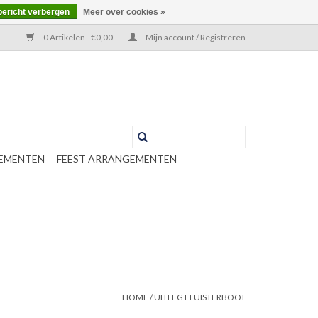
bericht verbergen
Meer over cookies »
0 Artikelen - €0,00
Mijn account / Registreren
EMENTEN
FEEST ARRANGEMENTEN
HOME
/
UITLEG FLUISTERBOOT