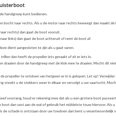
luisterboot
d de handgreep kunt bedienen.
n bocht naar rechts. Als u de motor naar rechts beweegt dan maakt de b
naar rechts) dan gaat de boot vooruit.
aar links) dan gaat de boot achteruit of remt de boot af.
ze dient aangesloten te zijn als u gaat varen.
rillen dan heeft de propeller iets geraakt of zit er iets in.
aten draaien door de handgreep met de klok mee te draaien. Mocht dit ni
de propeller te ontdoen van hetgeen er in is gelopen. Let op! Verwijder a
ng steekt u de stekkers weer in elkaar en vervolgt u uw vaartocht. Moch
, Geef voorrang, houd er rekening mee dat als u een grotere boot passe
e boot dan vast aan de wal of gebruik het middelste touw hiervoor. Als 
ls de schade is ontstaan door uw toedoen dan bent u verantwoordelijk 