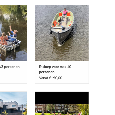
ren in Amersfoort.
Luxe electrische sloep huren in
Amersfoort doe je bij Genieten op
K NU!
een sloep. Deze sloep is ruim en
uitgerust met lekker zit kussen.
Ook heeft de sloep een buiskap
zodat de meeste droog kunnen
zitten of uit de zon.
BOEK NU!
2/3 personen
E-sloep voor max 10
personen
Vanaf €190,00
he sloep tot 12
Een dag deel varen in Amersfoort,
sonen
dit kan onze sloep is te huur incl.
e sloep voor de
Schipper.
r in Amersfoort.
BOEK NU!
 groep vrienden,