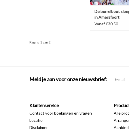
De borrelboot sloe
in Amersfoort
Vanaf €30,50
Pagina 1 van 2
Meld je aan voor onze nieuwsbrief:
Klantenservice
Produc
Contact voor boekingen en vragen
Alle pro
Locatie
Arrang
Disclaimer
Aanbied