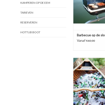
KAMPEREN OP DE EEM
gezellig om de bbq hee
lekkers op de gril
TARIEVEN
BOEK NU!
RESERVEREN
HOTTUB BOOT
Barbecue op de sl
Vanaf
€60,00
Geniet van lekkere d
kleine hapjes op een un
kom lekker borrele
vrienden of collega’s a
de Genieten sl
Laat ons de borrel r
geniet van de 2 uur
vaartocht over d
BOEK NU!