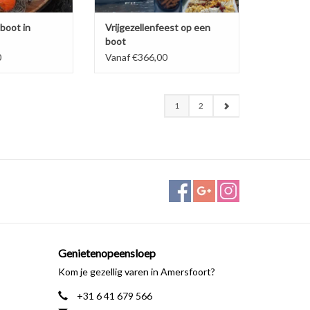
boot in
Vrijgezellenfeest op een
boot
0
Vanaf €366,00
1
2
Genietenopeensloep
Kom je gezellig varen in Amersfoort?
+31 6 41 679 566