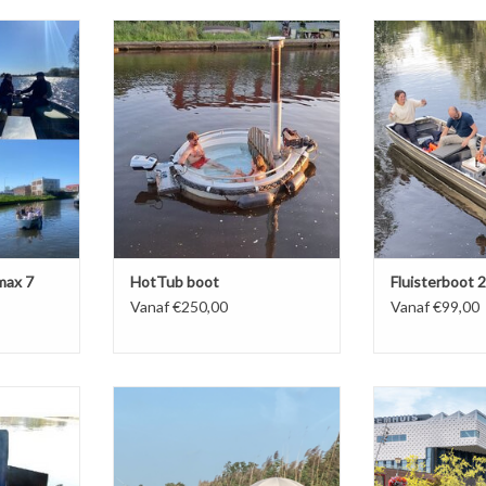
foort? Huur
Kom genieten in een Hottub in
Fluister boot hu
 7 personen.
Amersfoort. Zwemmen tijdens het
BOE
or iedere
varen of juist romantisch even er
zeer geschikt
tussenuit, huur een Hottub boot.
en, groepen
BOEK NU!
es of gewoon
tweeën.
max 7
HotTub boot
Fluisterboot 
Vanaf €250,00
Vanaf €99,00
 water! Bij
Luxe Elektrisc
elliger dan
per
Een uniek nachtje weg, kom
aan boord.
De ideale lux
kamperen op de EEM in
ertje of een
ervaren schippe
Amersfoort.
 iedereen
Geniet met een