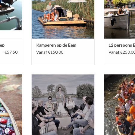
Huur een kampeervlot met tent en
n zit en wat
met het hele gezi
vaar over de rivier de Eem vanuit
 gooit.
aan boord van d
Amersfoort. Op de Eem zijn
sl
meerdere overnachtingsplekken.
Van havens tot 3x24 uur gratis
BOE
overnachtingsplekken.
BOEK NU!
oep
Kamperen op de Eem
12 persoons E
€57,50
Vanaf €150,00
Vanaf €250,0
rankjes en
Een wijnproeverij beleven op een
Vanaf €330,- O
ieke locatie,
unieke manier bij ons kan het...
originele feestlo
n met je
aan de feesteli
BOEK NU!
an boord van
een vrijgezelle
oep.
uurtjes varen on
egelen en
hapje en een dr
 duurden
nog wat opdrac
e EEM.
BOE