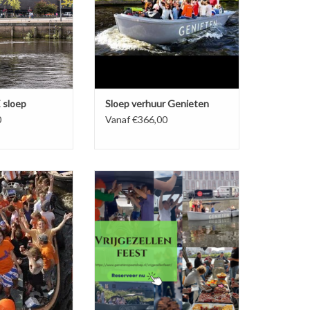
n of het hele team
eze mooie nieuwe
oep.
K NU!
 sloep
Sloep verhuur Genieten
0
Vanaf €366,00
p zoek naar een
Op zoek naar een unieke plek voor
catie? Voorafgaand
een Vrijgezellenfeest?! Kom
jke avond of voor
gezellig varen op een boot en maak
nfeest. Een paar
je eigen partyboot. Amersfoort is
der genot van een
een ideale plek voor een
ankje en onderweg
vrijgezellenfeest.
hten uitvoeren?
Wij helpen je graag mee denken
over een vrijgezellenfeest
K NU!
organiseren!
BOEK NU!