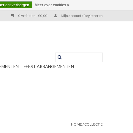
bericht verbergen
Meer over cookies »
0 Artikelen - €0,00
Mijn account / Registreren
EMENTEN
FEEST ARRANGEMENTEN
HOME
/
COLLECTIE