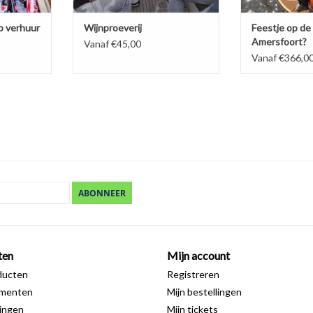
p verhuur
Wijnproeverij
Feestje op de 
Amersfoort?
Vanaf €45,00
Vanaf €366,0
ABONNEER
ten
Mijn account
ducten
Registreren
ementen
Mijn bestellingen
ingen
Mijn tickets