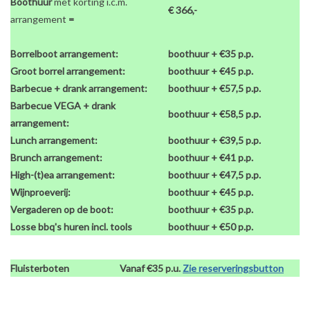
Boothuur
met korting i.c.m.
€ 366,-
arrangement
=
Borrelboot arrangement:
boothuur + €35 p.p.
Groot borrel arrangement:
boothuur + €45 p.p.
Barbecue + drank arrangement:
boothuur + €57,5 p.p.
Barbecue VEGA + drank
boothuur + €58,5 p.p.
arrangement:
Lunch arrangement:
boothuur + €39,5 p.p.
Brunch arrangement:
boothuur + €41 p.p.
High-(t)ea arrangement:
boothuur + €47,5 p.p.
Wijnproeverij:
boothuur + €45 p.p.
Vergaderen op de boot:
boothuur + €35 p.p.
Losse bbq's huren incl. tools
boothuur + €50 p.p.
Fluisterboten
Vanaf €35 p.u.
Zie reserveringsbutton