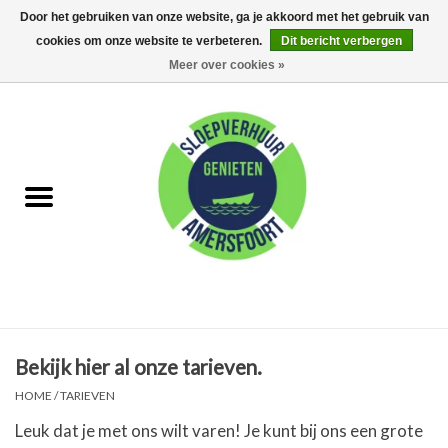
Door het gebruiken van onze website, ga je akkoord met het gebruik van
cookies om onze website te verbeteren.
Dit bericht verbergen
0 Artikelen - €0,00
Meer over cookies »
Home
FAQ
Huur met schipper
Huur zonder schipper
Eet arrangementen
Bekijk hier al onze tarieven.
Feest Arrangementen
HOME
/
TARIEVEN
Leuk dat je met ons wilt varen! Je kunt bij ons een grote
Kamperen op de Eem