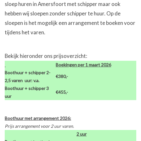
sloep huren
in Amersfoort met schipper maar ook
hebben wij sloepen zonder schipper te huur. Op de
Tarieven
sloepen
is het mogelijk een arrangement te boeken voor
Reserveren
tijdens het varen.
Hottub boot
Bekijk hieronder ons prijsoverzicht:
Boekingen per 1 maart 2026
Boothuur + schipper 2-
€380,-
2,5 varen uur: v.a.
Boothuur + schipper 3
€455,-
uur
Boothuur met arrangement 2026:
Prijs arrangement voor 2 uur varen.
2 uur