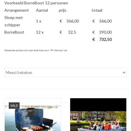
Voorbeeld Borrelboot 12 personen
Arrangement
Aantal
prijs
totaal
Sloep met
1 x
€ 366,00
€ 366,00
schipper
Borrelboot
12 x
€ 32,5
€ 390,00
€ 732,50
Genoemde prijzen zijn voor bedrijven
excl. 9% btw excl alc.
SALE