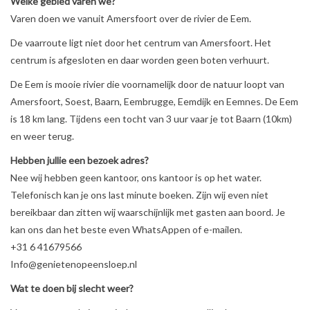
Welke gebied varen we?
Varen doen we vanuit Amersfoort over de rivier de Eem.
Tarieven
De vaarroute ligt niet door het centrum van Amersfoort. Het
centrum is afgesloten en daar worden geen boten verhuurt.
Reserveren
De Eem is mooie rivier die voornamelijk door de natuur loopt van
Amersfoort, Soest, Baarn, Eembrugge, Eemdijk en Eemnes. De Eem
Hottub boot
is 18 km lang. Tijdens een tocht van 3 uur vaar je tot Baarn (10km)
en weer terug.
Hebben jullie een bezoek adres?
Nee wij hebben geen kantoor, ons kantoor is op het water.
Telefonisch kan je ons last minute boeken. Zijn wij even niet
bereikbaar dan zitten wij waarschijnlijk met gasten aan boord. Je
kan ons dan het beste even WhatsAppen of e-mailen.
+31 6 41679566
Info@genietenopeensloep.nl
Wat te doen bij slecht weer?