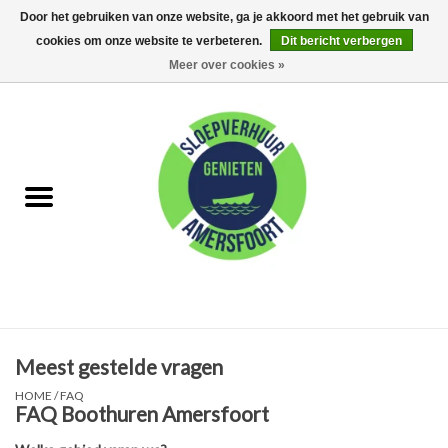
Door het gebruiken van onze website, ga je akkoord met het gebruik van
cookies om onze website te verbeteren.
Dit bericht verbergen
0 Artikelen - €0,00
Meer over cookies »
Home
FAQ
Huur met schipper
Huur zonder schipper
Eet arrangementen
Meest gestelde vragen
Feest Arrangementen
HOME
/
FAQ
FAQ Boothuren Amersfoort
Kamperen op de Eem