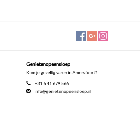
Genietenopeensloep
Kom je gezellig varen in Amersfoort?
+31 6 41 679 566
info@genietenopeensloep.nl