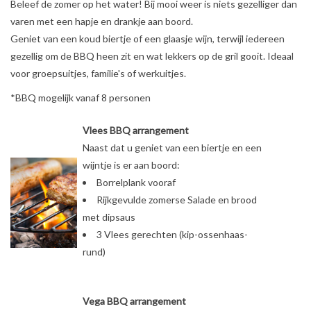
Beleef de zomer op het water! Bij mooi weer is niets gezelliger dan
varen met een hapje en drankje aan boord.
Tarieven
Geniet van een koud biertje of een glaasje wijn, terwijl iedereen
gezellig om de BBQ heen zit en wat lekkers op de gril gooit. Ideaal
Reserveren
voor groepsuitjes, familie's of werkuitjes.
*BBQ mogelijk vanaf 8 personen
Hottub boot
Vlees BBQ arrangement
Naast dat u geniet van een biertje en een
wijntje is er aan boord:
Borrelplank vooraf
Rijkgevulde zomerse Salade en brood
met dipsaus
3 Vlees gerechten (kip-ossenhaas-
rund)
Vega BBQ arrangement