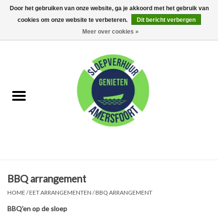
Door het gebruiken van onze website, ga je akkoord met het gebruik van
cookies om onze website te verbeteren.
Dit bericht verbergen
0 Artikelen - €0,00
Meer over cookies »
Home
FAQ
Huur met schipper
Huur zonder schipper
Eet arrangementen
BBQ arrangement
Feest Arrangementen
HOME
/
EET ARRANGEMENTEN
/
BBQ ARRANGEMENT
BBQ'en op de sloep
Kamperen op de Eem