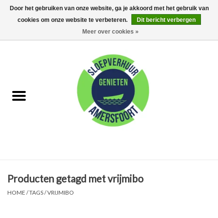
Door het gebruiken van onze website, ga je akkoord met het gebruik van
cookies om onze website te verbeteren.
Dit bericht verbergen
0 Artikelen - €0,00
Meer over cookies »
Home
FAQ
Huur met schipper
Huur zonder schipper
Eet arrangementen
Producten getagd met vrijmibo
Feest Arrangementen
HOME
/
TAGS
/
VRIJMIBO
Kamperen op de Eem