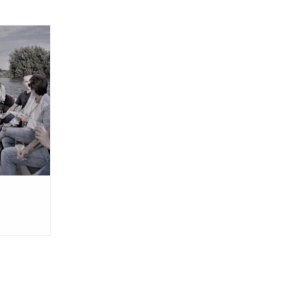
even op een
kan het...