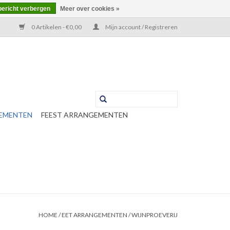
bericht verbergen
Meer over cookies »
0 Artikelen - €0,00
Mijn account / Registreren
EMENTEN
FEEST ARRANGEMENTEN
HOME
/
EET ARRANGEMENTEN
/
WIJNPROEVERIJ