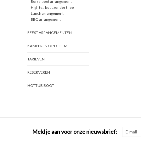
Borrelboot arrangement
High tea boot zonder thee
Lunch arrangement
BBQ arrangement
FEEST ARRANGEMENTEN
KAMPEREN OP DE EEM
TARIEVEN
RESERVEREN
HOTTUB BOOT
Meld je aan voor onze nieuwsbrief: