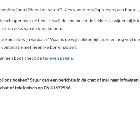
 mooie wijnen tijdens het varen?! Kies voor een wijnproeverij aan boor
 schipper over de Eem, terwijl de sommelier de lekkerste wijnen bij je 
 rechtstreeks van de boer komen.
r komt de wijn vandaan? Waar is de wijn lekker bij? Deze en nog veel m
n combinatie met heerlijke borrelhappen.
van een boot check de
tarieven pagina.
bij ons boeken? Stuur dan een berichtje in de chat of mail naar
info@geni
, chat of telefonisch op 06-41679566.