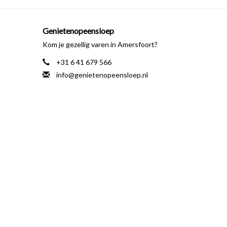
Genietenopeensloep
Kom je gezellig varen in Amersfoort?
+31 6 41 679 566
info@genietenopeensloep.nl