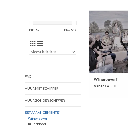
Een wijnproeverij bel
unieke manier bij ons 
BOEK NU!
Min: €
0
Max: €
45
FAQ
Wijnproeverij
Vanaf €45,00
HUUR MET SCHIPPER
HUUR ZONDER SCHIPPER
EET ARRANGEMENTEN
Wijnproeverij
Brunchboot