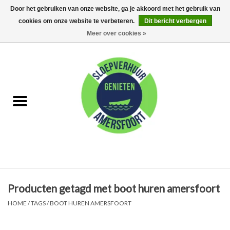
Door het gebruiken van onze website, ga je akkoord met het gebruik van
cookies om onze website te verbeteren.
Dit bericht verbergen
0 Artikelen - €0,00
Meer over cookies »
Home
FAQ
Huur met schipper
Huur zonder schipper
Eet arrangementen
Producten getagd met boot huren amersfoort
Feest Arrangementen
HOME
/
TAGS
/
BOOT HUREN AMERSFOORT
Kamperen op de Eem