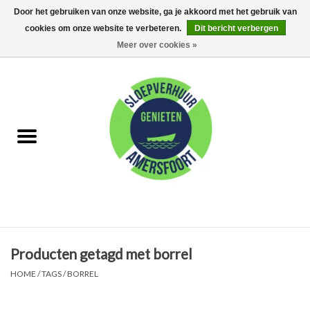
Door het gebruiken van onze website, ga je akkoord met het gebruik van
cookies om onze website te verbeteren.
Dit bericht verbergen
0 Artikelen - €0,00
Meer over cookies »
Home
FAQ
Huur met schipper
Huur zonder schipper
Eet arrangementen
Producten getagd met borrel
Feest Arrangementen
HOME
/
TAGS
/
BORREL
Kamperen op de Eem