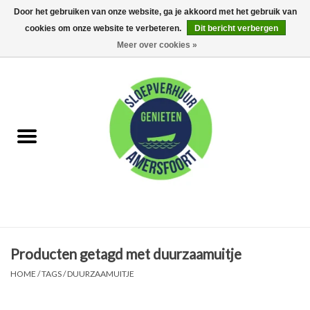
Door het gebruiken van onze website, ga je akkoord met het gebruik van
cookies om onze website te verbeteren.
Dit bericht verbergen
0 Artikelen - €0,00
Meer over cookies »
Home
FAQ
Huur met schipper
Huur zonder schipper
Eet arrangementen
Producten getagd met duurzaamuitje
Feest Arrangementen
HOME
/
TAGS
/
DUURZAAMUITJE
Kamperen op de Eem