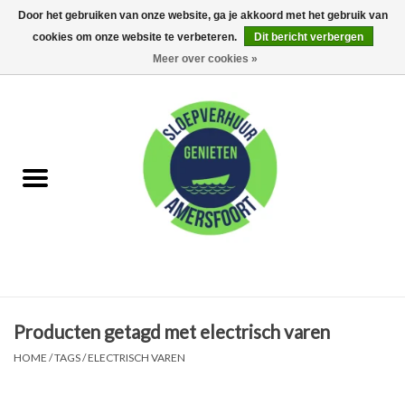
Door het gebruiken van onze website, ga je akkoord met het gebruik van
cookies om onze website te verbeteren.
Dit bericht verbergen
0 Artikelen - €0,00
Meer over cookies »
Home
FAQ
Huur met schipper
Huur zonder schipper
Eet arrangementen
Producten getagd met electrisch varen
Feest Arrangementen
HOME
/
TAGS
/
ELECTRISCH VAREN
Kamperen op de Eem