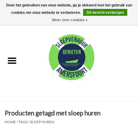
Door het gebruiken van onze website, ga je akkoord met het gebruik van
cookies om onze website te verbeteren.
Dit bericht verbergen
0 Artikelen - €0,00
Meer over cookies »
Home
FAQ
Huur met schipper
Huur zonder schipper
Eet arrangementen
Producten getagd met sloep huren
Feest Arrangementen
HOME
/
TAGS
/
SLOEP HUREN
Kamperen op de Eem