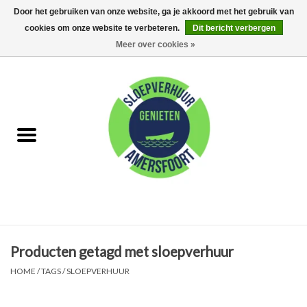
Door het gebruiken van onze website, ga je akkoord met het gebruik van
cookies om onze website te verbeteren.
Dit bericht verbergen
0 Artikelen - €0,00
Meer over cookies »
Home
FAQ
Huur met schipper
Huur zonder schipper
Eet arrangementen
Producten getagd met sloepverhuur
Feest Arrangementen
HOME
/
TAGS
/
SLOEPVERHUUR
Kamperen op de Eem