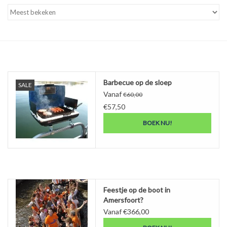
Tarieven
Reserveren
Hottub boot
Barbecue op de sloep
SALE
Vanaf
€60,00
€57,50
BOEK NU!
Feestje op de boot in
Amersfoort?
Vanaf €366,00