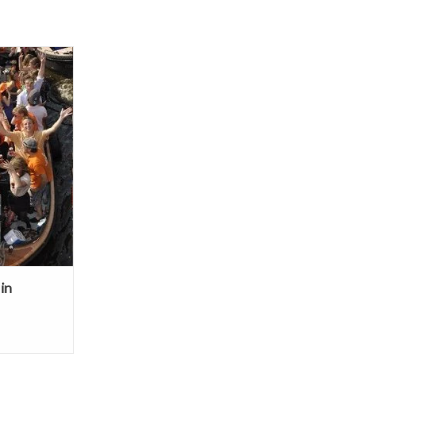
 naar een
 Voorafgaand
ond of voor
. Een paar
not van een
en onderweg
uitvoeren?
in