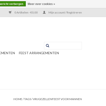
bericht verbergen
Meer over cookies »
0 Artikelen - €0,00
Mijn account / Registreren
EMENTEN
FEEST ARRANGEMENTEN
HOME
/
TAGS
/
VRIJGEZELLENFEEST VOOR MANNEN