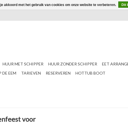
 je akkoord met het gebruik van cookies om onze website te verbeteren.
Dit 
HUUR MET SCHIPPER
HUUR ZONDER SCHIPPER
EET ARRANG
 DE EEM
TARIEVEN
RESERVEREN
HOTTUB BOOT
enfeest voor