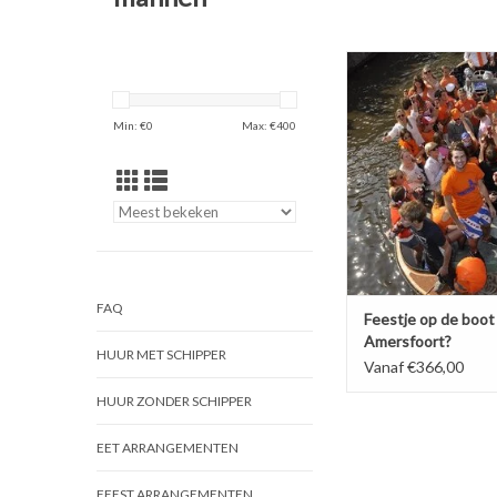
Vanaf €330,- Op zoek
originele feestlocatie?
aan de feestelijke av
Min: €
0
Max: €
400
een vrijgezellenfeest
uurtjes varen onder ge
hapje en een drankje 
nog wat opdrachten 
BOEK NU!
FAQ
Feestje op de boot 
Amersfoort?
HUUR MET SCHIPPER
Vanaf €366,00
HUUR ZONDER SCHIPPER
EET ARRANGEMENTEN
FEEST ARRANGEMENTEN