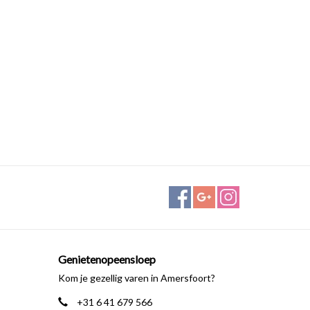
Genietenopeensloep
Kom je gezellig varen in Amersfoort?
+31 6 41 679 566