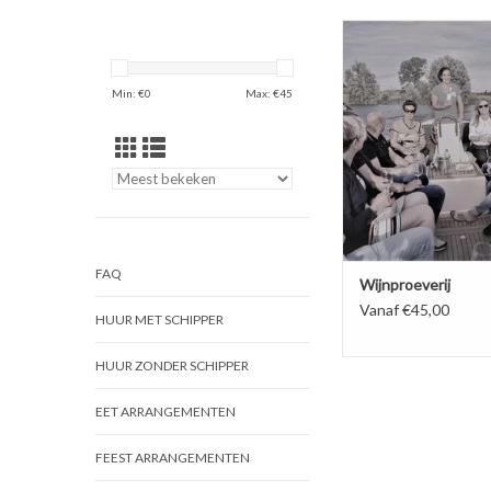
Een wijnproeverij bel
unieke manier bij ons 
BOEK NU!
Min: €
0
Max: €
45
FAQ
Wijnproeverij
Vanaf €45,00
HUUR MET SCHIPPER
HUUR ZONDER SCHIPPER
EET ARRANGEMENTEN
FEEST ARRANGEMENTEN