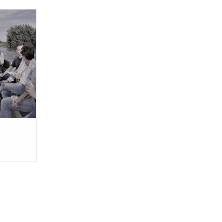
even op een
kan het...