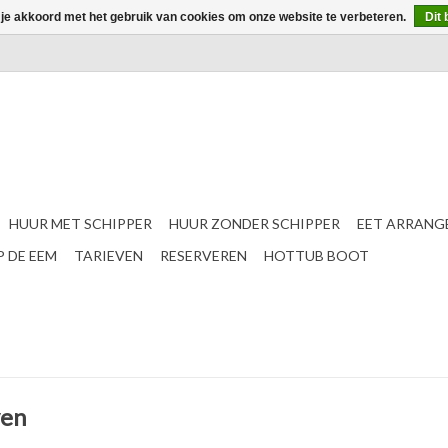
 je akkoord met het gebruik van cookies om onze website te verbeteren.
Dit 
HUUR MET SCHIPPER
HUUR ZONDER SCHIPPER
EET ARRANG
 DE EEM
TARIEVEN
RESERVEREN
HOTTUB BOOT
ven