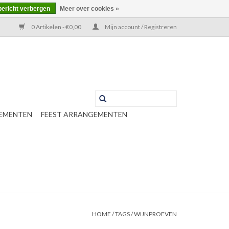
bericht verbergen
Meer over cookies »
0 Artikelen - €0,00
Mijn account / Registreren
EMENTEN
FEEST ARRANGEMENTEN
HOME
/
TAGS
/
WIJNPROEVEN