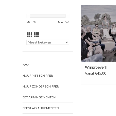
Een wijnproeverij bel
unieke manier bij ons 
BOEK NU!
Min: €
0
Max: €
45
FAQ
Wijnproeverij
Vanaf €45,00
HUUR MET SCHIPPER
HUUR ZONDER SCHIPPER
EET ARRANGEMENTEN
FEEST ARRANGEMENTEN