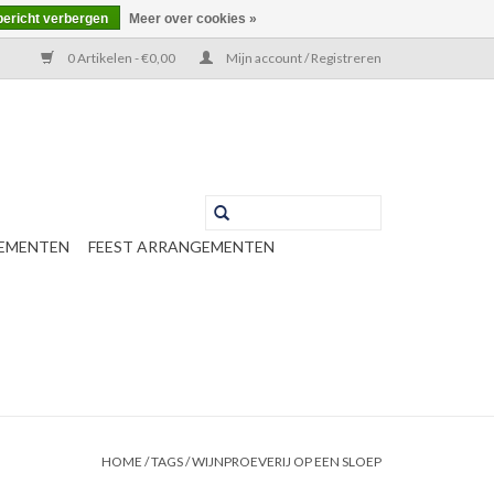
bericht verbergen
Meer over cookies »
0 Artikelen - €0,00
Mijn account / Registreren
EMENTEN
FEEST ARRANGEMENTEN
HOME
/
TAGS
/
WIJNPROEVERIJ OP EEN SLOEP