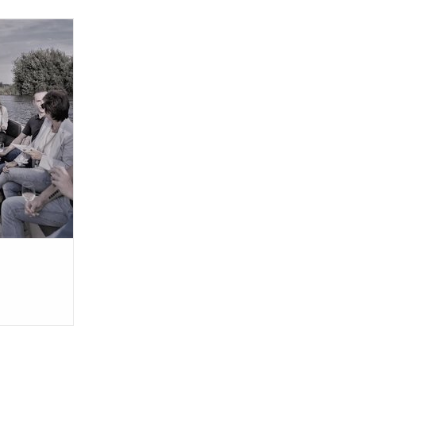
even op een
kan het...