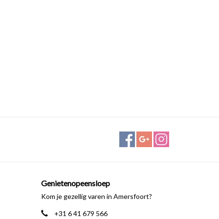
Genietenopeensloep
Kom je gezellig varen in Amersfoort?
+31 6 41 679 566