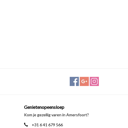
Genietenopeensloep
Kom je gezellig varen in Amersfoort?
+31 6 41 679 566