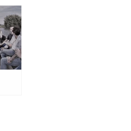
even op een
kan het...