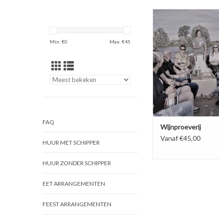
Een wijnproeverij bel
unieke manier bij ons 
BOEK NU!
Min: €
0
Max: €
45
FAQ
Wijnproeverij
Vanaf €45,00
HUUR MET SCHIPPER
HUUR ZONDER SCHIPPER
EET ARRANGEMENTEN
FEEST ARRANGEMENTEN