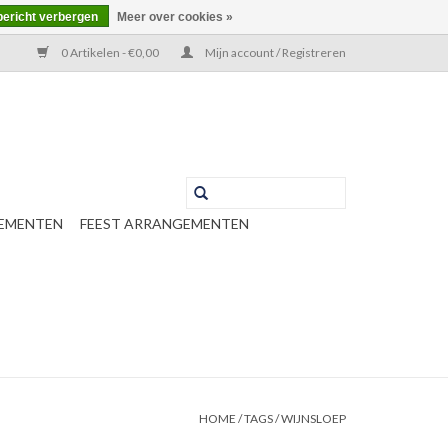
bericht verbergen
Meer over cookies »
0 Artikelen - €0,00
Mijn account / Registreren
EMENTEN
FEEST ARRANGEMENTEN
HOME
/
TAGS
/
WIJNSLOEP