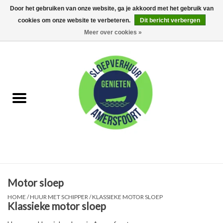
Door het gebruiken van onze website, ga je akkoord met het gebruik van
cookies om onze website te verbeteren.
Dit bericht verbergen
0 Artikelen - €0,00
Meer over cookies »
Home
FAQ
Huur met schipper
Huur zonder schipper
Eet arrangementen
Motor sloep
Feest Arrangementen
HOME
/
HUUR MET SCHIPPER
/
KLASSIEKE MOTOR SLOEP
Klassieke motor sloep
Kamperen op de Eem